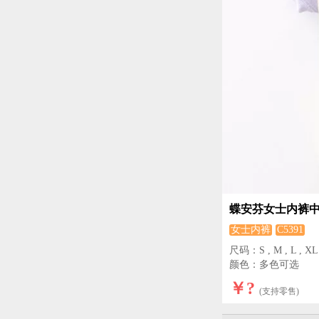
蝶安芬女士内裤
女士内裤
C5391
尺码：S , M , L , XL ,
颜色：多色可选
￥?
(支持零售)