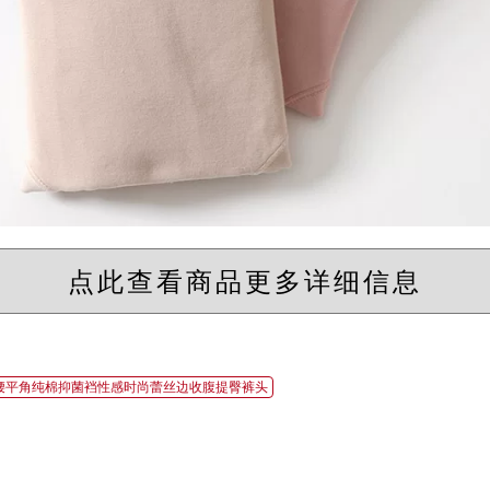
点此查看商品更多详细信息
腰平角纯棉抑菌裆性感时尚蕾丝边收腹提臀裤头