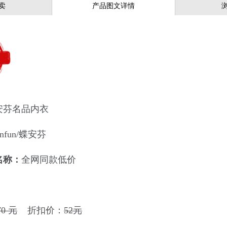
卖
产品图文详情
安芬名品内衣
anfun/蝶安芬
名称：
全网同款低价
70 元
折扣价：
52元