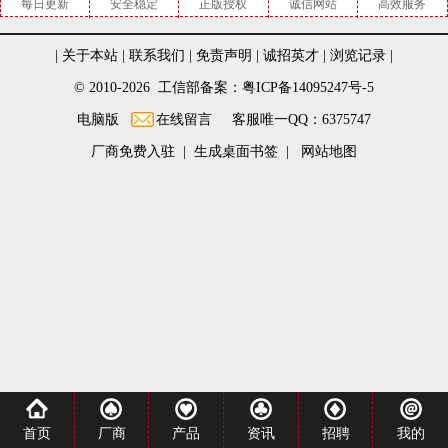
每日更新
安全稳定
正版授权
诚信网站
高效服务
|
关于本站
|
联系我们
|
免责声明
|
诚招英才
|
浏览记录
|
© 2010-2026 工信部备案：粤ICP备14095247号-5
电脑版
在线留言
客服唯一QQ：6375747
厂商免费入驻
|
生成桌面书签
|
网站地图
首页
厂商
产品
资讯
招聘
我的