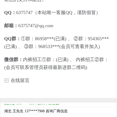
QQ：
6375747（本站唯一客服QQ，谨防假冒）
邮箱：
6375747@qq.com
QQ群：
①群：86958***(已满) 、 ②群：954365***
(已满) 、 ③群：968533***(会员可查看并加入)
韩国 刘先生 181****8714 留言申请样品
广东 黄女士 137****1001 留言申请样品
微信群：
内裤招工①群：(已满) 、 内裤招工②群：
中山特价男内裤 189****7967 获得优质展示
(会员可联系管理员获得最新进群二维码)
河南 赵先生 135****3079 留言申请样品
浙江 董女士 138****9904 留言申请样品
在线留言
陕西 张女士 186****5349 留言咨询产品
双子龙 136****8534 获得精准推送
凯滨堡 136****8534 获利平台资源
湖北 王先生 137****7908 咨询厂商信息