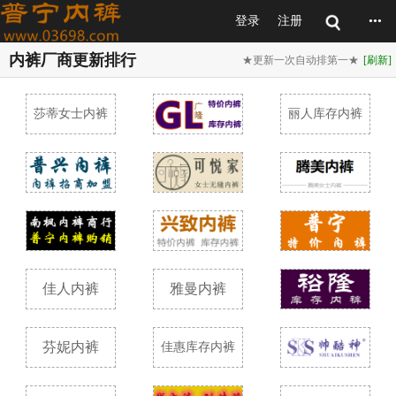
登录
注册
•••
岱诗沁 152****3108 获利平台资源
河北 赵女士 138****8387 留言申请样品
森士郎 134****6535 获得优质展示
伊正美 199****5522 获得精准推送
湖南 徐先生 139****2571 留言申请样品
福建 黄先生 132****2630 留言申请样品
奈美人 180****5588 获得精准推送
浙江 徐先生 135****7556 留言申请样品
切霸 135****9558 获利平台资源