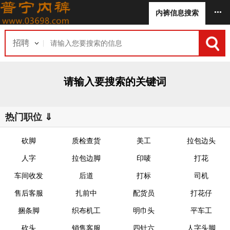
•••
内裤信息搜索
招聘
请输入要搜索的关键词
热门职位 ⇓
砍脚
质检查货
美工
拉包边头
人字
拉包边脚
印唛
打花
车间收发
后道
打标
司机
售后客服
扎前中
配货员
打花仔
捆条脚
织布机工
明巾头
平车工
砍头
销售客服
四针六
人字头脚