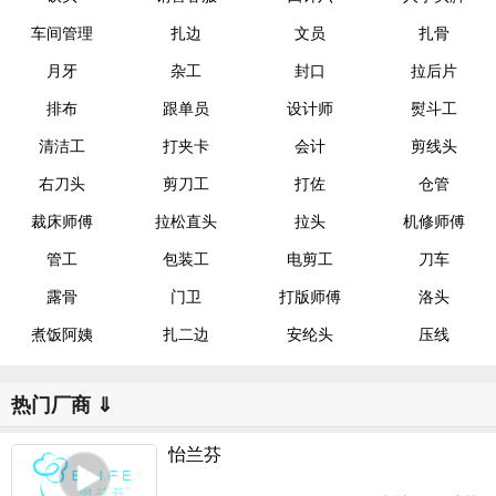
车间管理
扎边
文员
扎骨
月牙
杂工
封口
拉后片
排布
跟单员
设计师
熨斗工
清洁工
打夹卡
会计
剪线头
右刀头
剪刀工
打佐
仓管
裁床师傅
拉松直头
拉头
机修师傅
管工
包装工
电剪工
刀车
露骨
门卫
打版师傅
洛头
煮饭阿姨
扎二边
安纶头
压线
热门厂商 ⇓
怡兰芬