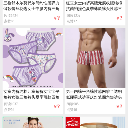
三枪舒木尔莫代尔简约性感弹力
红豆女士内裤高腰无痕收腹纯棉
薄款蕾丝花边女士中腰内裤三角
抗菌裆撞色夏季薄款裤头性感三
裤
角裤
阅读1434
阅读1352
?
?
￥
￥
点赞85
点赞12
女童内裤纯棉儿童短裤女宝宝平
男士内裤平角裤性感网纱半透明
角裤女孩三角裤头夏季薄款四角
低腰男式裤喜庆灯笼四角短裤头
底裤
夏
阅读1037
阅读905
?
?
￥
￥
点赞54
点赞16