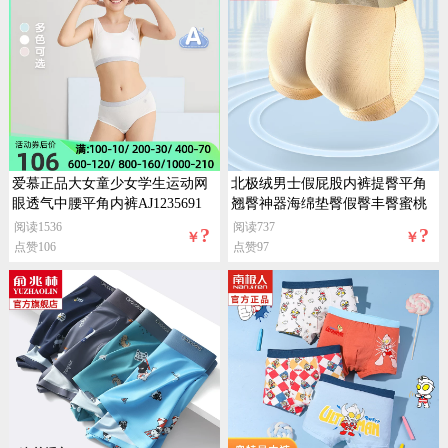
爱慕正品大女童少女学生运动网
北极绒男士假屁股内裤提臀平角
眼透气中腰平角内裤AJ1235691
翘臀神器海绵垫臀假臀丰臀蜜桃
分臀
阅读1536
阅读737
?
?
￥
￥
点赞106
点赞97