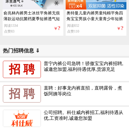
俞兆林内裤男士冰丝平角裤无痕
奥特曼儿童内裤男童纯棉平角四
薄款运动抗菌裆夏季短裤透气短
角宝宝男孩小童大童青少年短裤
裤头
100%
阅读1334
阅读832
?
?
￥
￥
点赞83
点赞110
热门招聘信息 ⇓
普宁内裤公司急聘！骄傲宝宝内裤招聘,
招 聘
诚邀您加盟,福利待遇优厚,货源充足
直聘：好事龙内裤直招，直聘露骨，煮
招 聘
饭阿姨等岗位
公司招聘。科仕威内裤招工,福利待遇从
优,工资准时,诚邀您加盟