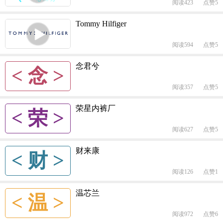
阅读423
点赞5
Tommy Hilfiger
阅读594
点赞5
念君兮
< 念 >
阅读357
点赞5
荣星内裤厂
< 荣 >
阅读627
点赞5
财来康
< 财 >
阅读126
点赞1
温芯兰
< 温 >
阅读972
点赞6