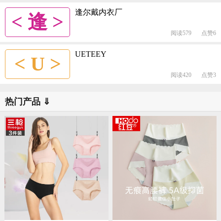
逢尔戴内衣厂
< 逢 >
阅读579
点赞6
UETEEY
< U >
阅读420
点赞3
热门产品 ⇓