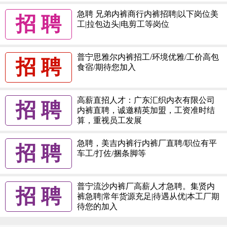
急聘 兄弟内裤商行内裤招聘|以下岗位美
招 聘
工|拉包边头|电剪工等岗位
普宁思雅尔内裤招工/环境优雅/工价高包
招 聘
食宿/期待您加入
高薪直招人才：广东汇织内衣有限公司
招 聘
内裤直聘，诚邀精英加盟，工资准时结
算，重视员工发展
急聘，美吉内裤行内裤厂直聘/职位有平
招 聘
车工/打佐/捆条脚等
普宁流沙内裤厂高薪人才急聘。集贤内
招 聘
裤急聘|常年货源充足|待遇从优|本工厂期
待您的加入