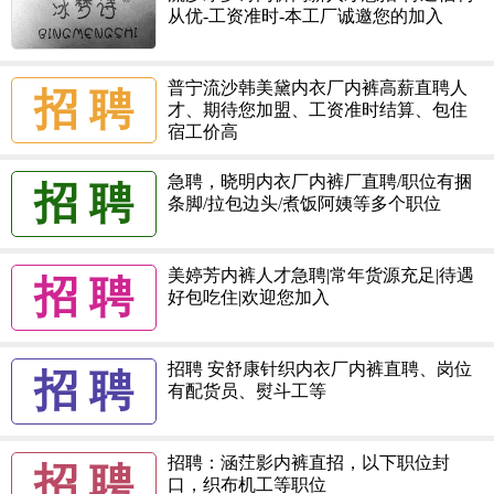
从优-工资准时-本工厂诚邀您的加入
普宁流沙韩美黛内衣厂内裤高薪直聘人
招 聘
才、期待您加盟、工资准时结算、包住
宿工价高
急聘，晓明内衣厂内裤厂直聘/职位有捆
招 聘
条脚/拉包边头/煮饭阿姨等多个职位
美婷芳内裤人才急聘|常年货源充足|待遇
招 聘
好包吃住|欢迎您加入
招聘 安舒康针织内衣厂内裤直聘、岗位
招 聘
有配货员、熨斗工等
招聘：涵茳影内裤直招，以下职位封
招 聘
口，织布机工等职位