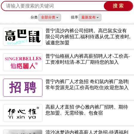
分类
全部分类
排序
最新发布
普宁流沙内裤公司招聘。高巴鼠实业有
限公司内裤招工,福利待遇从优,工资准时,
诚邀您加盟
普宁仙格丽人内裤高薪招聘人才-工价高-
工资准时结清-本工厂期待您的加入
普宁内裤厂人才急招 奇幻鼠内裤厂急聘|
招 聘
常年货源充足|工价高包吃住|欢迎您加入
高薪人才直招 伊心雅内裤厂招聘、期待
您加盟、无需经验、包食宿
流沙冰梦诗内裤高薪人才急招-待遇福利