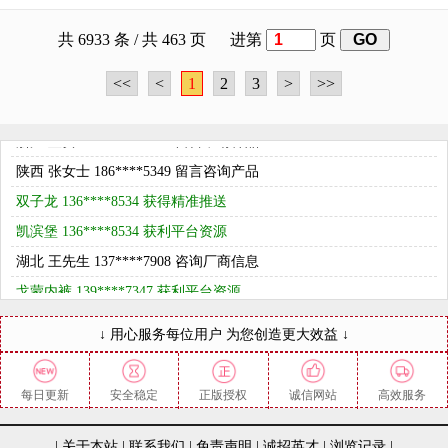
韩国 刘先生 181****8714 留言申请样品
共 6933 条 / 共 463 页 进第
页
广东 黄女士 137****1001 留言申请样品
中山特价男内裤 189****7967 获得优质展示
<<
<
1
2
3
>
>>
河南 赵先生 135****3079 留言申请样品
浙江 董女士 138****9904 留言申请样品
陕西 张女士 186****5349 留言咨询产品
双子龙 136****8534 获得精准推送
凯滨堡 136****8534 获利平台资源
湖北 王先生 137****7908 咨询厂商信息
戈蒙内裤 139****7347 获利平台资源
湖南 张先生 135****5435 咨询厂商信息
↓ 用心服务每位用户 为您创造更大效益 ↓
俪人世界 189****5982 获利平台资源
彤夫人 133****2008 获得优质展示
每日更新
安全稳定
正版授权
诚信网站
高效服务
四川 王先生 135****6300 留言申请样品
上海 赵女士 138****1050 留言咨询产品
|
关于本站
|
联系我们
|
免责声明
|
诚招英才
|
浏览记录
|