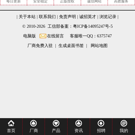
每日更新
安全稳定
正版授权
诚信网站
高效服务
|
关于本站
|
联系我们
|
免责声明
|
诚招英才
|
浏览记录
|
© 2010-2026 工信部备案：粤ICP备14095247号-5
电脑版
在线留言
客服唯一QQ：6375747
厂商免费入驻
|
生成桌面书签
|
网站地图
首页
厂商
产品
资讯
招聘
我的