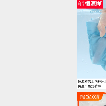
恒源祥男士内裤冰
男生平角短裤薄