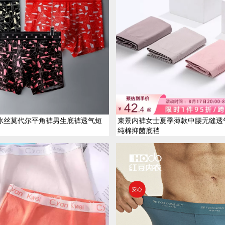
冰丝莫代尔平角裤男生底裤透气短
束景内裤女士夏季薄款中腰无缝透
纯棉抑菌底裆