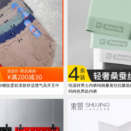
时尚螺纹柔软亲肤舒适透气高开叉中
恒源祥男士内裤纯棉桑蚕丝抗菌底
码纯色男款内裤