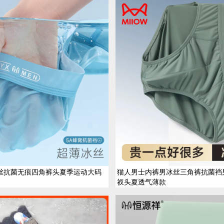
丝抗菌无痕四角裤头夏季运动大码
猫人男士内裤男冰丝三角裤抗菌裆
衩头夏透气薄款