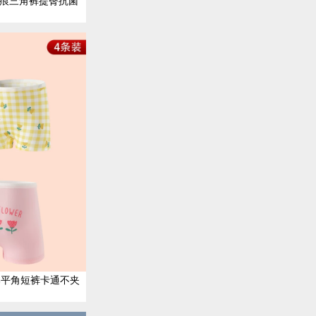
无痕三角裤提臀抗菌
棉平角短裤卡通不夹