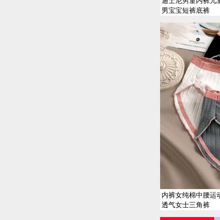
迪士尼男童内裤儿
男宝宝短裤底裤
内裤女纯棉中腰运
透气女士三角裤