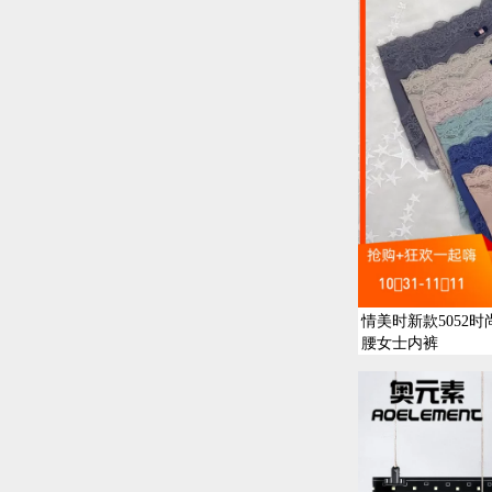
情美时新款5052
腰女士内裤