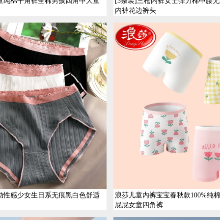
童纯棉平角裤全棉男孩四角中大童
[3条装]三枪内裤女士弹力棉中腰
内裤花边裤头
动性感少女生日系无痕黑白色舒适
浪莎儿童内裤宝宝春秋款100%纯
屁屁女童四角裤