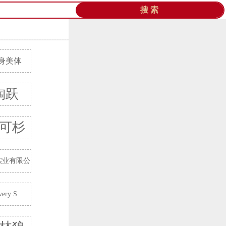
身美体
淘跃
可杉
实业有限公
very S