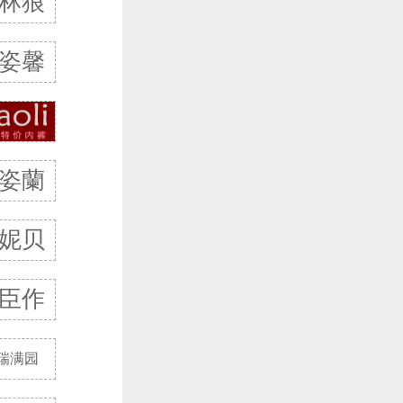
林狼
姿馨
姿蘭
妮贝
臣作
瑞满园