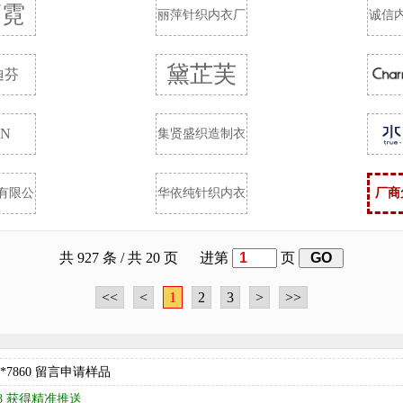
巧霓
丽萍针织内衣厂
诚信
黛芷芙
迪芬
FN
集贤盛织造制衣
有限公
华依纯针织内衣
厂商
**7198 留言申请样品
**8484 留言咨询产品
共 927 条 / 共 20 页 进第
页
**6081 留言申请样品
<<
<
1
2
3
>
>>
7347 获得精准推送
108 获利平台资源
**7860 留言申请样品
008 获得精准推送