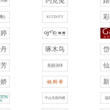
约克兔
路
价内裤
彩
KUTDOTY
芬婷
资丹
啄木鸟
岱
美芳
仙
美丽演绎
特娇
新
福
中山无痕内裤