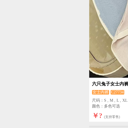
六只兔子女士内
女士内裤
C27734
尺码：S , M , L , XL ,
颜色：多色可选
￥?
(支持零售)