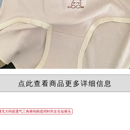
点此查看商品更多详细信息
腰无大码痕透气三角裤纯棉底裆时尚女生短裤头