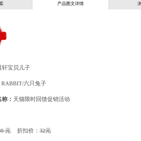
卖
产品图文详情
晨轩宝贝儿子
X RABBIT/六只兔子
名称：
天猫限时回馈促销活动
80 元
折扣价：
32元