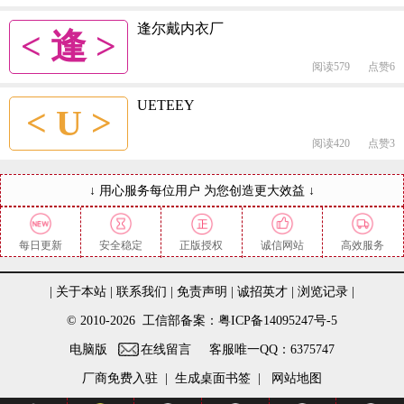
佑妙内裤 198****6545 获得优质展示
逢尔戴内衣厂
< 逢 >
广东 罗女士 138****3837 留言申请样品
阅读579
点赞6
伟景内裤 156****6080 获利平台资源
UETEEY
切霸 135****9558 获得优质展示
< U >
日本 朱先生 139****2551 咨询厂商信息
阅读420
点赞3
美妃彩依 159****1915 获利平台资源
湖北 李女士 138****2011 留言咨询产品
↓ 用心服务每位用户 为您创造更大效益 ↓
山东 赵女士 181****4378 留言申请样品
明进特价内裤 159****3403 获利平台资源
每日更新
安全稳定
正版授权
诚信网站
高效服务
湖北 吴先生 135****9760 留言咨询产品
|
关于本站
|
联系我们
|
免责声明
|
诚招英才
|
浏览记录
|
俏蜜织 134****8549 获得优质展示
© 2010-2026 工信部备案：粤ICP备14095247号-5
耿兴 135****7666 获得精准推送
丹姿 135****7666 获利平台资源
电脑版
在线留言
客服唯一QQ：6375747
瑞典 李先生 133****4434 留言申请样品
厂商免费入驻
|
生成桌面书签
|
网站地图
湖南 高先生 132****2800 留言咨询产品