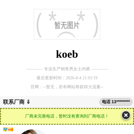
koeb
———— 专业生产销售男女士内裤 ————
最后更新时间：2026-8-4 21:03:19
官网：--暂无，若有网站将获得大流量--
联系厂商 ⇓
电话 13*********
厂商未完善电话，暂时没有查询到厂商电话！