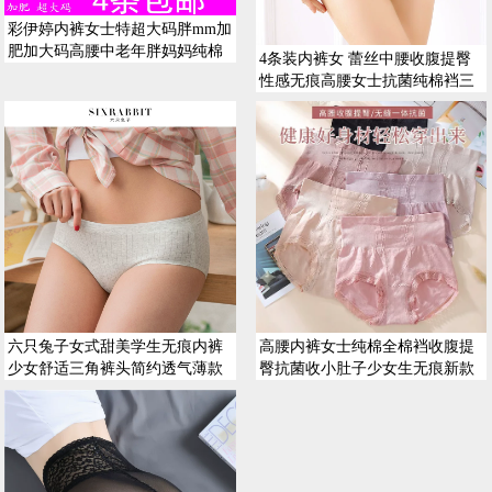
彩伊婷内裤女士特超大码胖mm加
肥加大码高腰中老年胖妈妈纯棉
4条装内裤女 蕾丝中腰收腹提臀
底裤
性感无痕高腰女士抗菌纯棉裆三
角裤
六只兔子女式甜美学生无痕内裤
高腰内裤女士纯棉全棉裆收腹提
少女舒适三角裤头简约透气薄款
臀抗菌收小肚子少女生无痕新款
底裤
短裤
陕西 孙先生 137****3581 留言咨询产品
山东 马女士 139****4867 留言申请样品