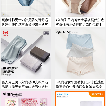
蕉点纯棉男士内裤男防夹臀舒适
4条装彩田内裤女士柔软莫代尔透
吸汗中腰性感三角裤抑菌裆透气
气舒适石墨烯裆简约弹性包臀中
短裤
腰
猫人男士莫代尔内裤60支弹力石
3条内裤女平角裤莫代尔冰丝感夏
墨烯抗菌无痕平角内裤男短裤裤
季薄款透气无痕四角短裤大码女
头男
士