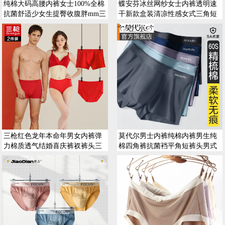
纯棉大码高腰内裤女士100%全棉
蝶安芬冰丝网纱女士内裤透明速
抗菌舒适少女生提臀收腹胖mm三
干新款盒装清凉性感女式三角短
角裤
裤头
三枪红色龙年本命年男女内裤弹
莫代尔男士内裤纯棉内裤男生纯
力棉质透气结婚喜庆裤衩裤头三
棉四角裤抗菌裆平角短裤头男式
角裤
男款