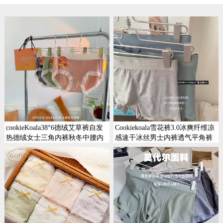
cookieKoala38°6德绒艾草裤自发
Cookiekoala雪花裤3.0冰爽纤维凉
热德绒女士三角内裤秋冬中腰内
感速干冰丝男士内裤透气平角裤
裤
头