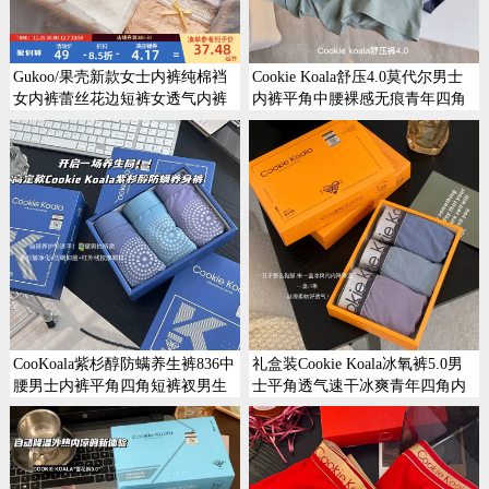
Gukoo/果壳新款女士内裤纯棉裆
Cookie Koala舒压4.0莫代尔男士
女内裤蕾丝花边短裤女透气内裤
内裤平角中腰裸感无痕青年四角
女
裤
CooKoala紫杉醇防螨养生裤836中
礼盒装Cookie Koala冰氧裤5.0男
腰男士内裤平角四角短裤衩男生
士平角透气速干冰爽青年四角内
裤