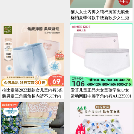
猫人女士内裤女纯棉抗菌无痕全
棉裆夏季薄款中腰新款少女生短
裤头
拉比童装2023新款女儿童内裤3条
爱慕儿童正品大女童孩学生少女
装男童三角四角棉内裤不夹PP内
运动网眼中腰平角内裤AJ1235691
裤