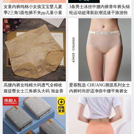
女童内裤纯棉小女孩宝宝婴儿夏
3条男士冰丝中腰内裤青年裤头锦
季2三角5面包裤不夹pp儿童小童
纶运动超薄新款潮流速干旅游快
短裤
干
高腰内裤女纯棉大码透气全棉收
爱慕甄选·CHUANG溯源系列女士
腹提臀女士三角裤头大码 旭金香
内裤时尚舒适净痕中腰平角裤女