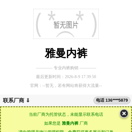
雅曼内裤
———— 专业内裤购销 ————
最后更新时间：2026-8-9 17:39:50
官网：--暂无，若有网站将获得大流量--
联系厂商 ⇓
电话 136****5879
当前厂商为托管状态，未能显示联系电话
如果您是
雅曼内裤
厂商