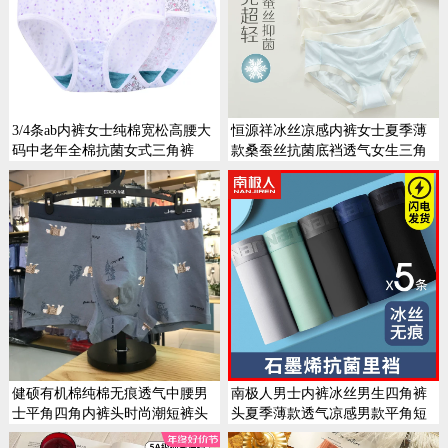
3/4条ab内裤女士纯棉宽松高腰大
恒源祥冰丝凉感内裤女士夏季薄
码中老年全棉抗菌女式三角裤
款桑蚕丝抗菌底裆透气女生三角
0182
短裤
健硕有机棉纯棉无痕透气中腰男
南极人男士内裤冰丝男生四角裤
士平角四角内裤头时尚潮短裤头
头夏季薄款透气凉感男款平角短
大红
裤衩