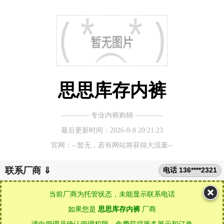
思思库存内裤
———— 专业内裤购销 ————
最后更新时间：2026-8-8 20:21:23
官网：--暂无，若有网站将获得大流量--
联系厂商 ⇓
电话 136****2321
当前厂商为托管状态，未能显示联系电话
如果您是
思思库存内裤
厂商