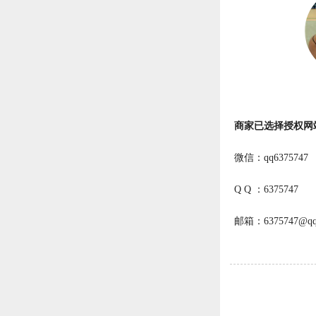
商家已选择授权网
微信：qq6375747
Q Q ：6375747
邮箱：6375747@qq