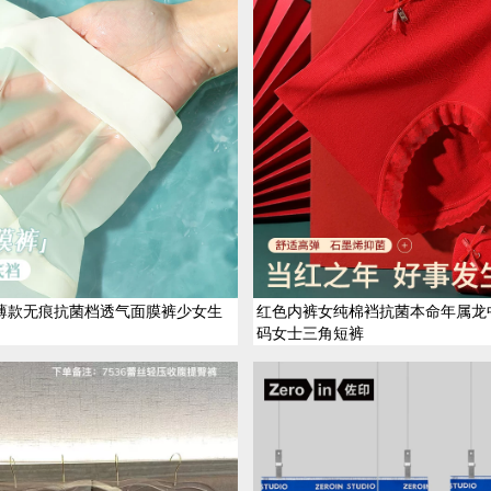
薄款无痕抗菌档透气面膜裤少女生
红色内裤女纯棉裆抗菌本命年属龙
码女士三角短裤