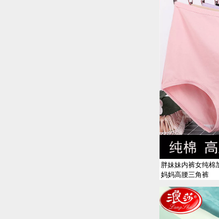
胖妹妹内裤女纯棉加
妈妈高腰三角裤