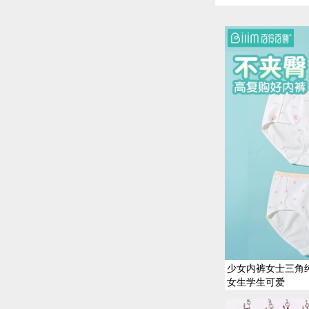
少女内裤女士三角
女生学生可爱