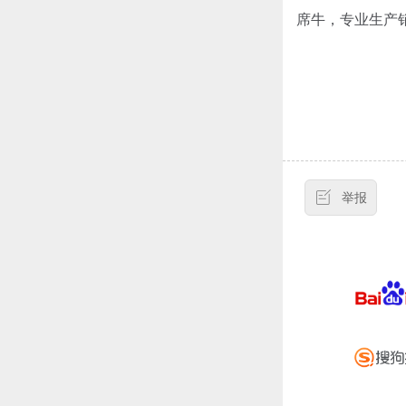
席牛，专业生产
举报