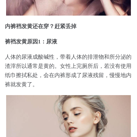
内裤裆发黄还在穿？赶紧丢掉
裤裆发黄原因1：尿液
人体的尿液成酸碱性，带着人体的排泄物和所分泌的
渣滓所以通常是黄的。女性上完厕所后，若没有使用
纸巾擦拭私处，会在内裤形成了尿液残留，慢慢地内
裤就发黄了。