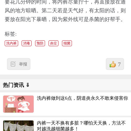
要花几分钟的时间，将内裤尽量拧干，再直接放在通
风的地方晾晒。第二天若是天气好，有太阳的话，则
要放在阳光下暴晒，因为紫外线可是杀菌的好帮手。
标签:
洗内裤
消毒
预防
炎症
细菌
7
举报
热门资讯 ⇓
洗内裤做到这6点，阴道炎永久不敢来侵害你
内裤一天不换有多脏？哪怕天天换，方法不
对越洗越细菌越多！