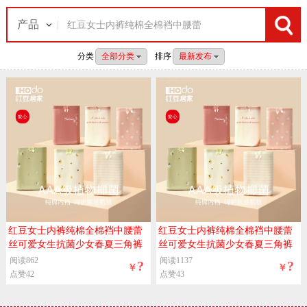
产品
分类
全部分类
排序
最新发布
红豆女士内裤纯棉全棉裆中腰蕾
红豆女士内裤纯棉全棉裆中腰蕾
丝可爱女生抗菌少女春夏三角裤
丝可爱女生抗菌少女春夏三角裤
短裤
短裤
阅读862
阅读1137
?
?
￥
￥
点赞42
点赞43