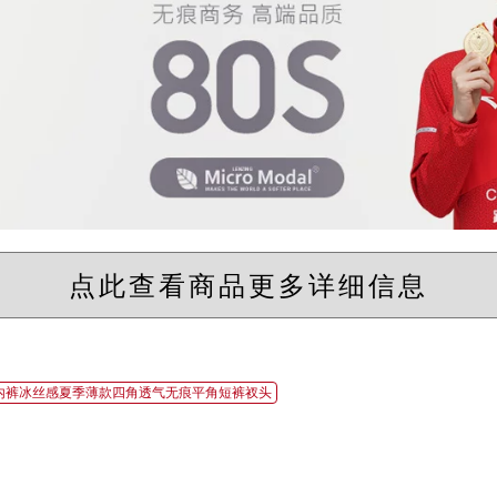
点此查看商品更多详细信息
士内裤冰丝感夏季薄款四角透气无痕平角短裤衩头