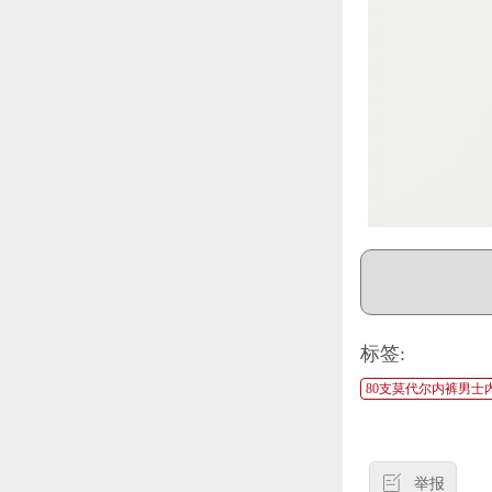
标签:
80支莫代尔内裤男
举报