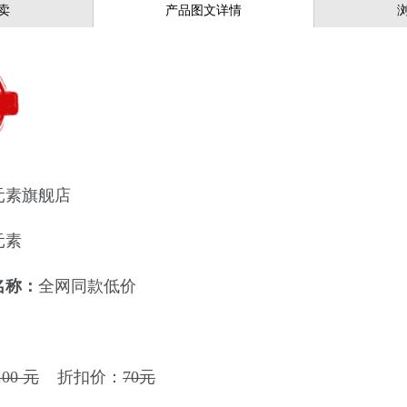
卖
产品图文详情
元素旗舰店
元素
名称：
全网同款低价
.00 元
折扣价：
70元