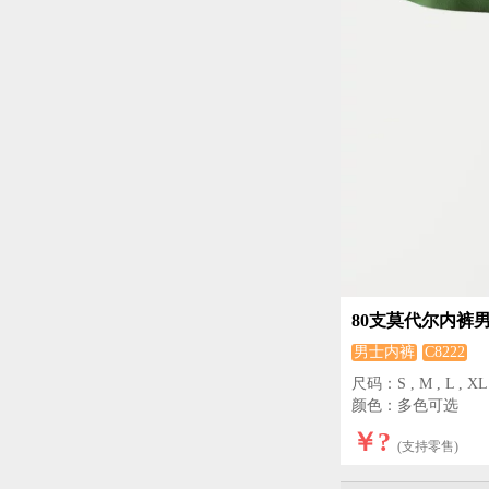
80支莫代尔内裤
男士内裤
C8222
尺码：S , M , L , XL ,
颜色：多色可选
￥?
(支持零售)