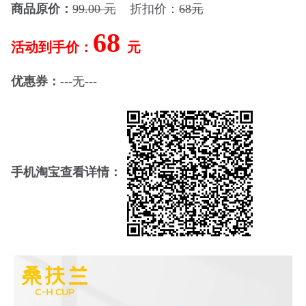
商品原价：
99.00 元
折扣价：
68元
68
活动到手价：
元
优惠券：
---无---
手机淘宝查看详情：