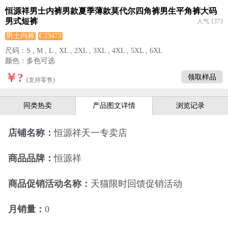
恒源祥男士内裤男款夏季薄款莫代尔四角裤男生平角裤大码
男式短裤
人气 1373
男士内裤
C23473
尺码：S , M , L , XL , 2XL , 3XL , 4XL , 5XL , 6XL
颜色：多色可选
￥?
领取样品
(支持零售)
同类热卖
产品图文详情
浏览记录
店铺名称：
恒源祥天一专卖店
商品品牌：
恒源祥
商品促销活动名称：
天猫限时回馈促销活动
月销量：
0