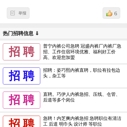
6
举报
热门招聘信息 ⇓
普宁内裤公司急聘 冠盛内裤厂内裤厂急
招 聘
招、工作住宿环境优雅、福利好工价
高、欢迎您加盟
招聘：姿巧熙内裤直聘，职位有拉包边
招 聘
头，杂工等
直聘。巧伊人内裤急招、压线、仓管、
招 聘
后道等多个岗位
急聘！内芝爽内裤急招 急聘职位有清洁
招 聘
工 后道 明巾头 设计师 等职位