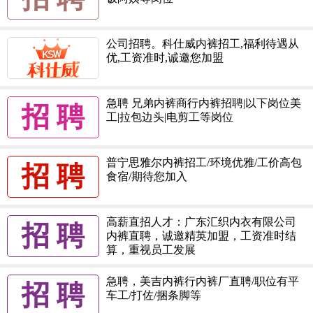
公司招聘。科仕威内裤招工,福利待遇从
优,工资准时,诚邀您加盟
急聘 兄弟内裤商行内裤招聘|以下岗位美
招 聘
工|拉包边头|电剪工等岗位
普宁思雅尔内裤招工/环境优雅/工价高包
招 聘
食宿/期待您加入
高薪直招人才：广东汇织内衣有限公司
招 聘
内裤直聘，诚邀精英加盟，工资准时结
算，重视员工发展
急聘，美吉内裤行内裤厂直聘/职位有平
招 聘
车工/打佐/捆条脚等