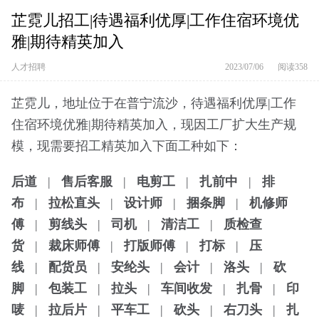
芷霓儿招工|待遇福利优厚|工作住宿环境优
雅|期待精英加入
人才招聘
2023/07/06
阅读358
芷霓儿，地址位于在普宁流沙，待遇福利优厚|工作
住宿环境优雅|期待精英加入，现因工厂扩大生产规
模，现需要招工精英加入下面工种如下：
后道
|
售后客服
|
电剪工
|
扎前中
|
排
布
|
拉松直头
|
设计师
|
捆条脚
|
机修师
傅
|
剪线头
|
司机
|
清洁工
|
质检查
货
|
裁床师傅
|
打版师傅
|
打标
|
压
线
|
配货员
|
安纶头
|
会计
|
洛头
|
砍
脚
|
包装工
|
拉头
|
车间收发
|
扎骨
|
印
唛
|
拉后片
|
平车工
|
砍头
|
右刀头
|
扎