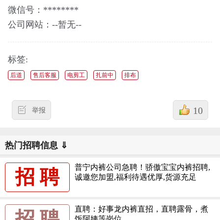
微信号：********
公司网站：--暂无--
标签:
后道
售后客服
电剪工
扎前中
排布
10
举报
热门招聘信息 ⇓
普宁内裤公司急聘！骄傲宝宝内裤招聘,
招 聘
诚邀您加盟,福利待遇优厚,货源充足
直聘：好事龙内裤直招，直聘露骨，煮
招 聘
饭阿姨等岗位