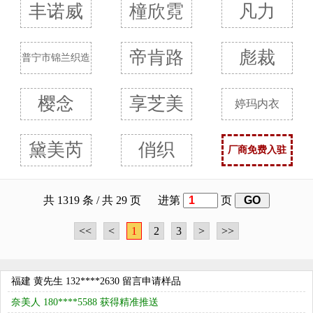
丰诺威
橦欣霓
凡力
帝肯路
彪裁
普宁市锦兰织造
樱念
享芝美
婷玛内衣
黛美芮
俏织
厂商免费入驻
岱诗沁 152****3108 获利平台资源
河北 赵女士 138****8387 留言申请样品
共 1319 条 / 共 29 页 进第
页
森士郎 134****6535 获得优质展示
<<
<
1
2
3
>
>>
伊正美 199****5522 获得精准推送
湖南 徐先生 139****2571 留言申请样品
福建 黄先生 132****2630 留言申请样品
奈美人 180****5588 获得精准推送