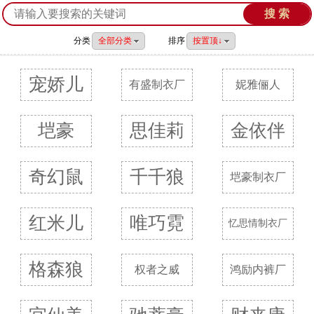
分类
全部分类
排序
按置顶↓
宠娇儿
有盛制衣厂
妮雅俪人
垲豪
思佳莉
金依伴
奇幻鼠
千千狼
垲豪制衣厂
红米儿
唯巧霓
忆思情制衣厂
格森狼
权者之威
鸿励内裤厂