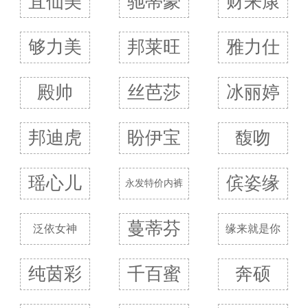
宜仙美
驰蒂豪
财来康
够力美
邦莱旺
雅力仕
殿帅
丝芭莎
冰丽婷
邦迪虎
盼伊宝
馥吻
瑶心儿
傧姿缘
永发特价内裤
蔓蒂芬
泛依女神
缘来就是你
纯茵彩
千百蜜
奔硕