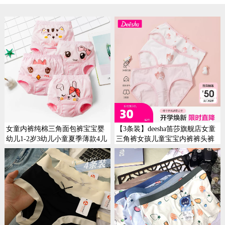
女童内裤纯棉三角面包裤宝宝婴
【3条装】deesha笛莎旗舰店女童
幼儿1-2岁3幼儿小童夏季薄款4儿
三角裤女孩儿童宝宝内裤裤头裤
童5
衩