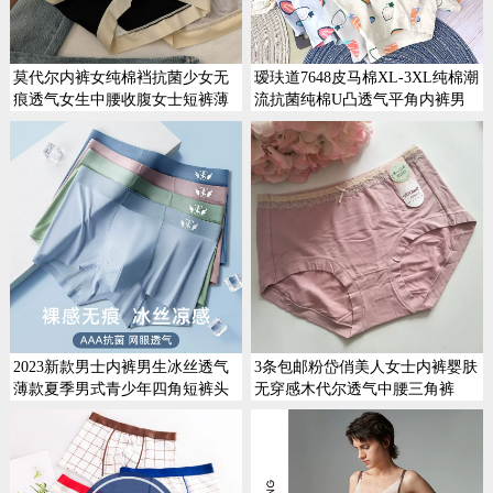
莫代尔内裤女纯棉裆抗菌少女无
瑷玞道7648皮马棉XL-3XL纯棉潮
痕透气女生中腰收腹女士短裤薄
流抗菌纯棉U凸透气平角内裤男
款夏
新款
2023新款男士内裤男生冰丝透气
3条包邮粉岱俏美人女士内裤婴肤
薄款夏季男式青少年四角短裤头
无穿感木代尔透气中腰三角裤
裤衩
7617