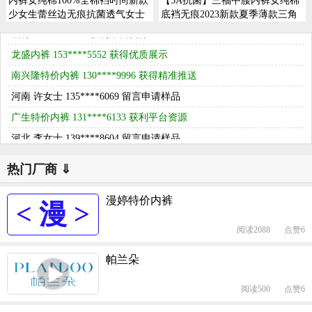
内裤女纯棉100%全棉裆时尚新款
【5A抗菌】三福中腰内裤女纯棉
少女生蕾丝边无痕抗菌透气女士
底裆无痕2023新款夏季薄款三角
楷将 134****6535 获利平台资源
短裤
底裤
龙盛内裤 153****5552 获得优质展示
南兴隆特价内裤 130****9996 获得精准推送
河南 许女士 135****6069 留言申请样品
广生特价内裤 131****6133 获利平台资源
河北 李女士 139****8604 留言申请样品
重庆 罗先生 135****5661 留言申请样品
四川 胡女士 189****9565 留言申请样品
热门厂商 ⇓
鹏佳丽内裤 135****8259 获得优质展示
漫婷特价内裤
< 漫 >
福建 徐先生 136****2645 咨询厂商信息
浙江 吴女士 131****6393 留言申请样品
阅读2088
点赞6
俏伊欣 135****6089 获得优质展示
帕兰朵
湖南 宋女士 134****8700 咨询厂商信息
阅读500
点赞6
靓织莎 134****8549 获利平台资源
湖北 黄女士 181****2008 咨询厂商信息