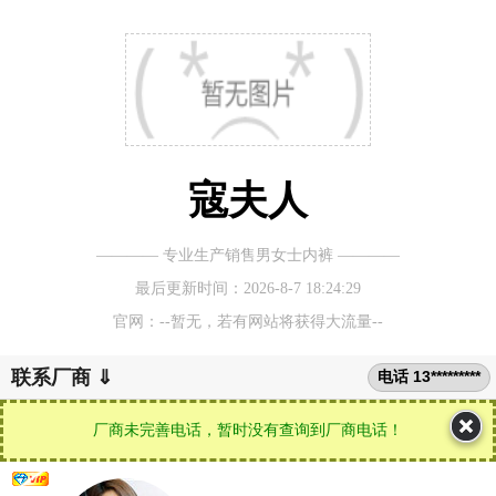
寇夫人
———— 专业生产销售男女士内裤 ————
最后更新时间：2026-8-7 18:24:29
官网：--暂无，若有网站将获得大流量--
联系厂商 ⇓
电话 13*********
厂商未完善电话，暂时没有查询到厂商电话！